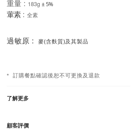
重量 :
183g
± 5%
:
葷素
全素
過敏原 :
麥(含麩質)及其製品
* 訂購餐點確認後恕不可更換及退款
了解更多
顧客評價