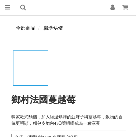
全部商品
職璞烘焙
鄉村法國蔓越莓
獨家歐式麵糰，加入經過烘烤的亞麻子與蔓越莓，穀物的香
氣更明顯，麵包皮脆內心Q讓咀嚼成為一種享受