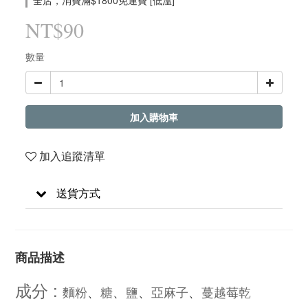
全店，消費滿$1800免運費 [低溫]
NT$90
數量
加入購物車
加入追蹤清單
送貨方式
商品描述
成分 :
麵粉
糖
鹽
亞麻子
蔓越莓乾
、
、
、
、