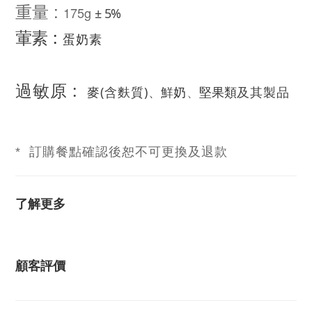
重量 :
175g
± 5%
葷素
:
蛋奶素
過敏原 :
、
麥(含麩質)
、
鮮
及其製品
奶
堅果類
* 訂購餐點確認後恕不可更換及退款
了解更多
顧客評價